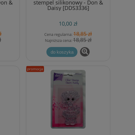
Don &
stempel silikonowy - Don &
Daisy [DDS3336]
10,00 zł
-
wykrojnik Whiff of joy - border z
ł
18,85 zł
Cena regularna:
e
gwiazdkami
ł
18,85 zł
Najniższa cena:
do koszyka
39,98 zł
53,30 zł
Cena regularna:
promocja
26,65 zł
Najniższa cena:
do koszyka