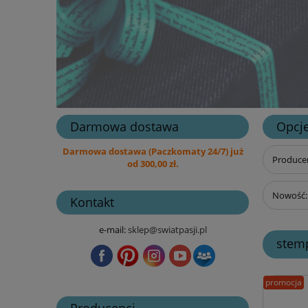
Darmowa dostawa
Opcje
Darmowa dostawa (Paczkomaty 24/7) już
Producen
od 300,00 zł.
Nowość: 
Kontakt
e-mail:
sklep@swiatpasji.pl
stem
promocja
Producenci