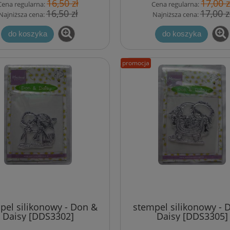
16,50 zł
17,00 z
Cena regularna:
Cena regularna:
16,50 zł
17,00 z
Najniższa cena:
Najniższa cena:
do koszyka
do koszyka
promocja
pel silikonowy - Don &
stempel silikonowy - 
Daisy [DDS3302]
Daisy [DDS3305]