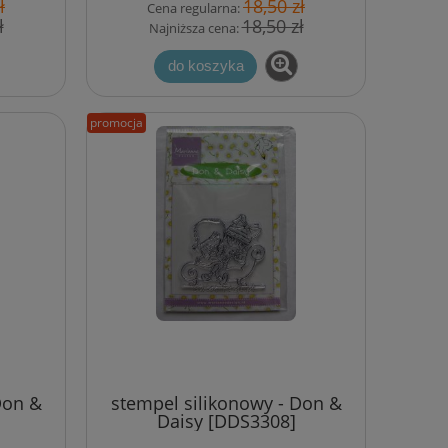
ł
18,50 zł
Cena regularna:
ł
18,50 zł
Najniższa cena:
do koszyka
promocja
Don &
stempel silikonowy - Don &
Daisy [DDS3308]