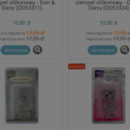
pel silikonowy - Don &
stempel silikonowy - 
Daisy [DDS3311]
Daisy [DDS3324]
10,00 zł
10,00 zł
a taśma dekoracyjna -
wykrojnik Marianne Design 
17,55 zł
17,55 z
Cena regularna:
Cena regularna:
kę (ciemno zielona)
domek dla ptaków + stempl
17,55 zł
17,55 z
Najniższa cena:
Najniższa cena:
[COL1310]
do koszyka
do koszyka
5,00 zł
22,43 zł
11,50 zł
29,90 zł
a regularna:
Cena regularna:
promocja
7,10 zł
14,95 zł
jniższa cena:
Najniższa cena:
do koszyka
do koszyka