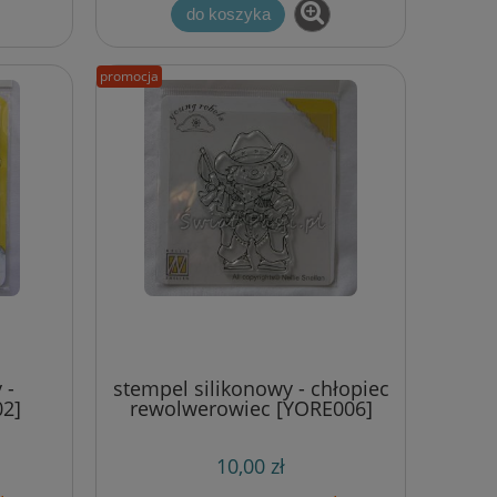
do koszyka
promocja
 -
stempel silikonowy - chłopiec
02]
rewolwerowiec [YORE006]
10,00 zł