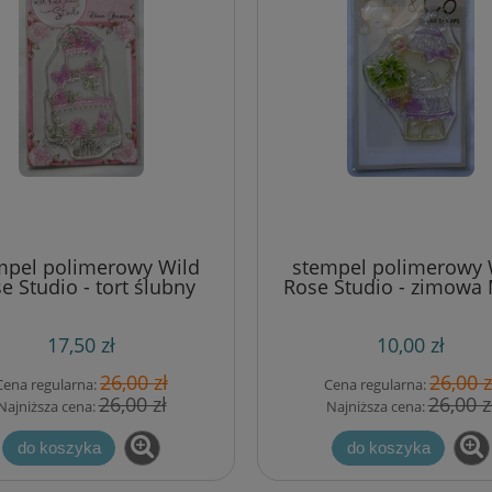
mpel polimerowy Wild
stempel polimerowy 
e Studio - tort ślubny
Rose Studio - zimowa M
17,50 zł
10,00 zł
26,00 zł
26,00 z
Cena regularna:
Cena regularna:
26,00 zł
26,00 z
Najniższa cena:
Najniższa cena:
do koszyka
do koszyka