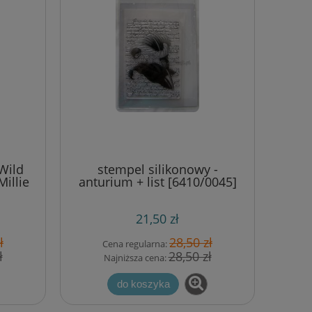
Wild
stempel silikonowy -
illie
anturium + list [6410/0045]
21,50 zł
ł
28,50 zł
Cena regularna:
ł
28,50 zł
Najniższa cena:
do koszyka