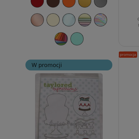
promocja
W promocji