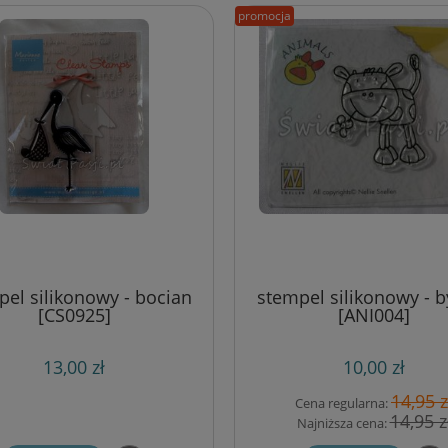
promocja
pel silikonowy - bocian
stempel silikonowy - b
[CS0925]
[ANI004]
13,00 zł
10,00 zł
14,95 z
Cena regularna:
14,95 z
Najniższa cena: