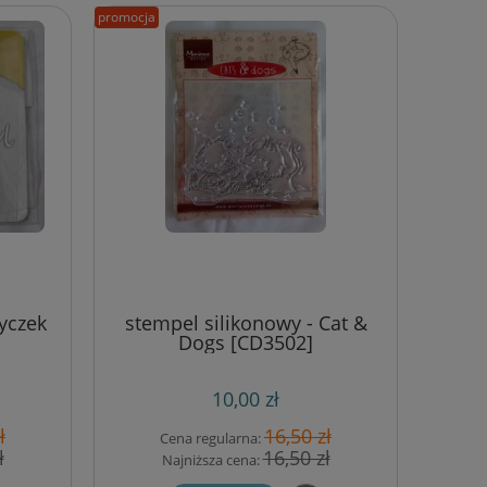
promocja
yczek
stempel silikonowy - Cat &
Dogs [CD3502]
10,00 zł
ł
16,50 zł
Cena regularna:
ł
16,50 zł
Najniższa cena: