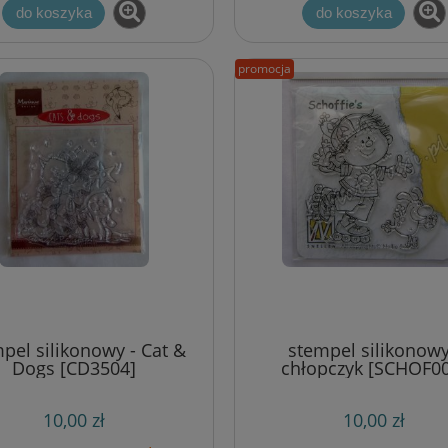
do koszyka
do koszyka
promocja
pel silikonowy - Cat &
stempel silikonowy
Dogs [CD3504]
chłopczyk [SCHOF0
10,00 zł
10,00 zł