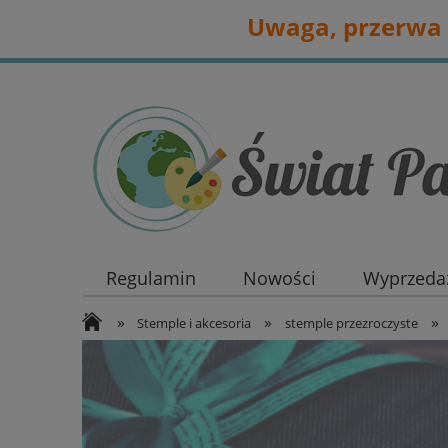
Uwaga, przerwa 
Regulamin
Nowości
Wyprzedaż
»
»
»
Stemple i akcesoria
stemple przezroczyste