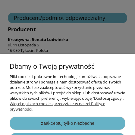
Producent/podmiot odpowiedzialny
Producent
Kreatywna. Renata Ludwińska
ul. 11 Listopada 6
16-080 Tykocin, Polska
shop@hurt-craft-o-clock.pl
Dbamy o Twoją prywatność
Pliki cookies i pokrewne im technologie umożliwiają poprawne
Informacje
działanie strony i pomagają nam dostosować ofertę do Twoich
potrzeb. Możesz zaakceptować wykorzystanie przez nas
wszystkich tych plików i przejść do sklepu lub dostosować użycie
Opłaty i koszty dostawy
plików do swoich preferencji, wybierając opcję "Dostosuj zgody".
Więcej o plikach cookies przeczytasz w naszej Polityce
prywatności.
Zniżki
zaakceptuj tylko niezbędne
Zapisy prawne