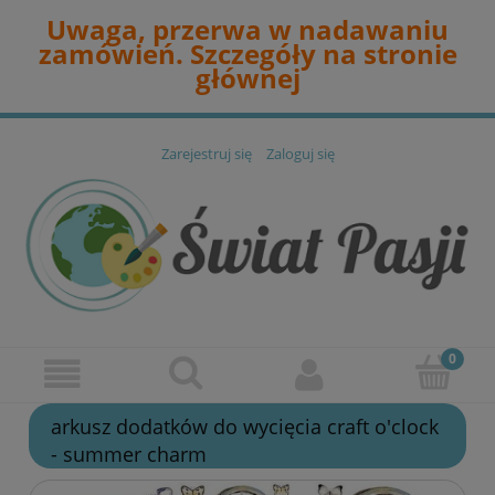
Uwaga, przerwa w nadawaniu
zamówień. Szczegóły na stronie
głównej
Zarejestruj się
Zaloguj się
arkusz dodatków do wycięcia craft o'clock
- summer charm