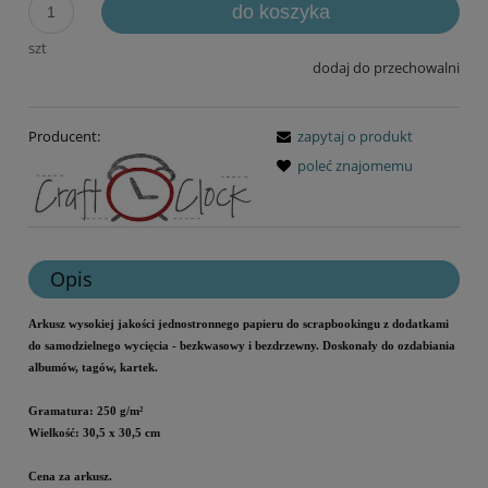
do koszyka
szt
dodaj do przechowalni
Producent:
zapytaj o produkt
poleć znajomemu
Opis
Arkusz wysokiej jakości jednostronnego papieru do scrapbookingu z dodatkami
do samodzielnego wycięcia - bezkwasowy i bezdrzewny.
Doskonały do ozdabiania
albumów, tagów, kartek.
Gramatura: 250 g/m²
Wielkość: 30,5 x 30,5 cm
Cena za arkusz.