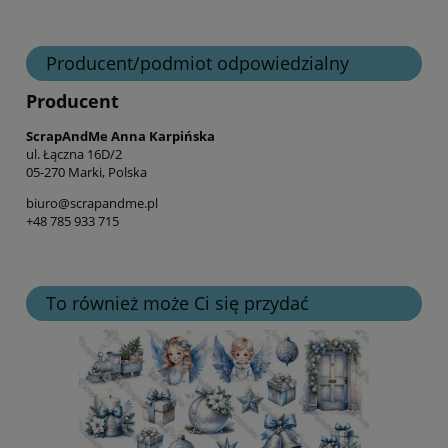
Producent/podmiot odpowiedzialny
Producent
ScrapAndMe Anna Karpińska
ul. Łączna 16D/2
05-270 Marki, Polska
biuro@scrapandme.pl
+48 785 933 715
To również może Ci się przydać