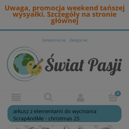
Uwaga, promocja weekend tańszej
wysyałki. Szczegóły na stronie
głównej
Zarejestruj się
Zaloguj się
arkusz z elementami do wycinania
ScrapAndMe - christmas 25