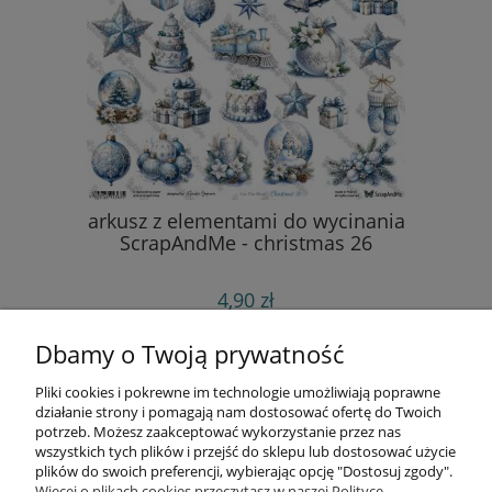
arkusz z elementami do wycinania
ScrapAndMe - christmas 26
4,90 zł
do koszyka
Dbamy o Twoją prywatność
Pliki cookies i pokrewne im technologie umożliwiają poprawne
Informacje
działanie strony i pomagają nam dostosować ofertę do Twoich
potrzeb. Możesz zaakceptować wykorzystanie przez nas
wszystkich tych plików i przejść do sklepu lub dostosować użycie
Opłaty i koszty dostawy
plików do swoich preferencji, wybierając opcję "Dostosuj zgody".
Więcej o plikach cookies przeczytasz w naszej Polityce