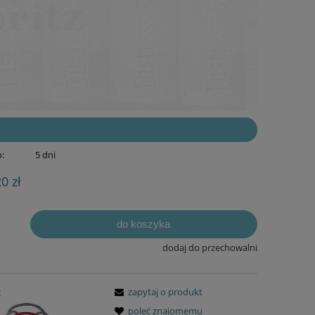
:
5 dni
20 zł
do koszyka
dodaj do przechowalni
:
zapytaj o produkt
poleć znajomemu