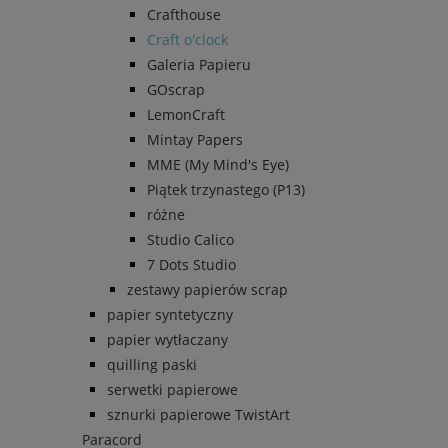
Crafthouse
Craft o'clock
Galeria Papieru
GOscrap
LemonCraft
Mintay Papers
MME (My Mind's Eye)
Piątek trzynastego (P13)
różne
Studio Calico
7 Dots Studio
zestawy papierów scrap
papier syntetyczny
papier wytłaczany
quilling paski
serwetki papierowe
sznurki papierowe TwistArt
Paracord