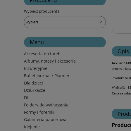
Wybierz producenta
Menu
Opis
Akcesoria do toreb
Albumy, notesy i akcesoria
Arkusz CAR
Biżuteryjnie
procesie kas
Bullet Journal / Planner
Produkt bez
Dla dzieci
Wielkość: -
1
Dziurkacze
Cena za arku
Filc
Foldery do wytłaczania
Formy i foremki
Prod
Galanteria papierowa
Produc
Klejenie