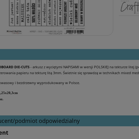
DBOARD DIE-CUTS
- arkusz z wyciętymi NAPISAMI w wersji POLSKIEJ na tekturze litej 
zerowania papieru na tekturę litą 3mm. Świetnie się sprawdzą w technikach mixed medi
kwasowy i bezdrzewny wyprodukowany w Polsce.
5,25x20,3cm
sz.
ucent/podmiot odpowiedzialny
ent