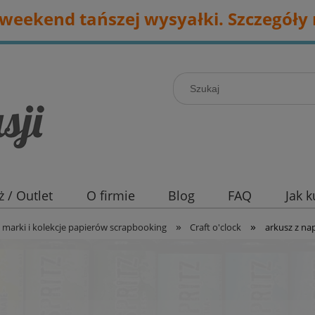
eekend tańszej wysyałki. Szczegóły 
 / Outlet
O firmie
Blog
FAQ
Jak 
»
»
marki i kolekcje papierów scrapbooking
Craft o'clock
arkusz z nap