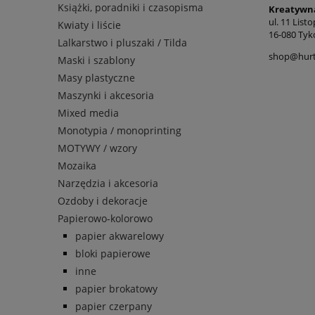
Książki, poradniki i czasopisma
Kreatywn
ul. 11 List
Kwiaty i liście
16-080 Tyk
Lalkarstwo i pluszaki / Tilda
shop@hurt-
Maski i szablony
Masy plastyczne
Maszynki i akcesoria
Mixed media
Monotypia / monoprinting
MOTYWY / wzory
Mozaika
Narzędzia i akcesoria
Ozdoby i dekoracje
Papierowo-kolorowo
papier akwarelowy
bloki papierowe
inne
papier brokatowy
papier czerpany