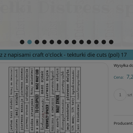
z z napisami craft o'clock - tekturki die cuts (pol) 17
Wysyłka do
7,
Cena:
szt
Producent