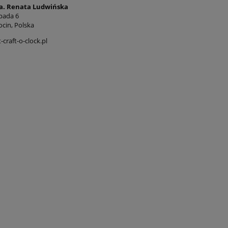
a. Renata Ludwińska
opada 6
ocin, Polska
craft-o-clock.pl