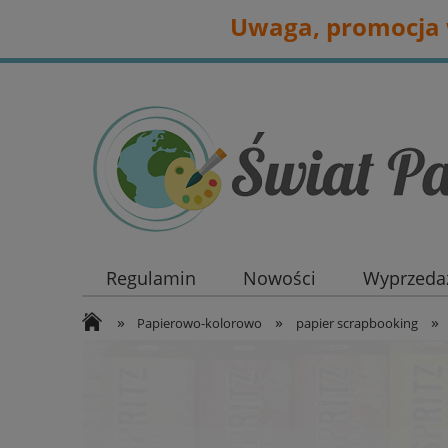
Uwaga, promocja w
Regulamin
Nowości
Wyprzedaż
»
»
»
Papierowo-kolorowo
papier scrapbooking