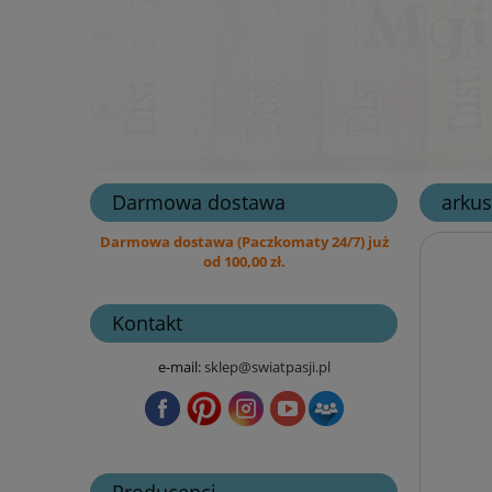
Darmowa dostawa
arkus
Darmowa dostawa (Paczkomaty 24/7) już
od 100,00 zł.
Kontakt
e-mail:
sklep@swiatpasji.pl
Producenci