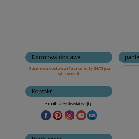
Darmowa dostawa
papie
Darmowa dostawa (Paczkomaty 24/7) już
od 300,00 zł.
Kontakt
e-mail:
sklep@swiatpasji.pl
Producenci