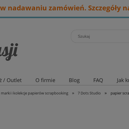
w nadawaniu zamówień. Szczegóły na
 / Outlet
O firmie
Blog
FAQ
Jak 
»
»
marki i kolekcje papierów scrapbooking
7 Dots Studio
papier scr