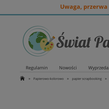
Uwaga, przerwa 
Regulamin
Nowości
Wyprzedaż
»
»
»
Papierowo-kolorowo
papier scrapbooking