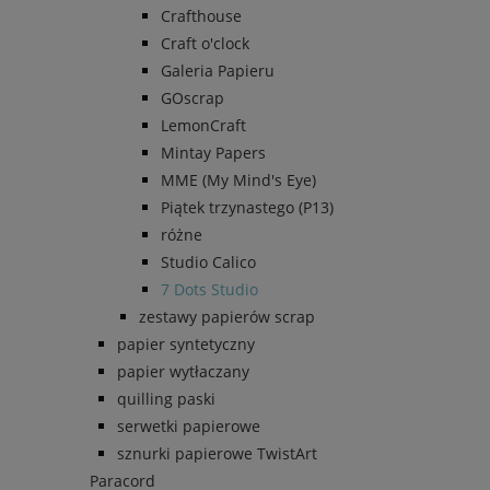
Crafthouse
Craft o'clock
Galeria Papieru
GOscrap
LemonCraft
Mintay Papers
MME (My Mind's Eye)
Piątek trzynastego (P13)
różne
Studio Calico
7 Dots Studio
zestawy papierów scrap
papier syntetyczny
papier wytłaczany
quilling paski
serwetki papierowe
sznurki papierowe TwistArt
Paracord