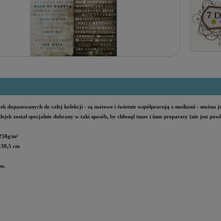
jek dopasowanych do całej kolekcji
- są
matowe i świetnie współpracują z mediami - można 
lejek został specjalnie dobrany w taki sposób, by chłonął tusze i inne preparaty (nie jest pow
250g/m²
x30,5 cm
sz.