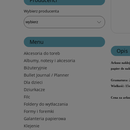
Wybierz producenta
Menu
Opis
Akcesoria do toreb
Albumy, notesy i akcesoria
Arkusz
nakle
Biżuteryjnie
papier do nak
Bullet Journal / Planner
Gramatura: 
Dla dzieci
Wielkość: 15
Dziurkacze
Filc
Cena za arku
Foldery do wytłaczania
Formy i foremki
Galanteria papierowa
Klejenie