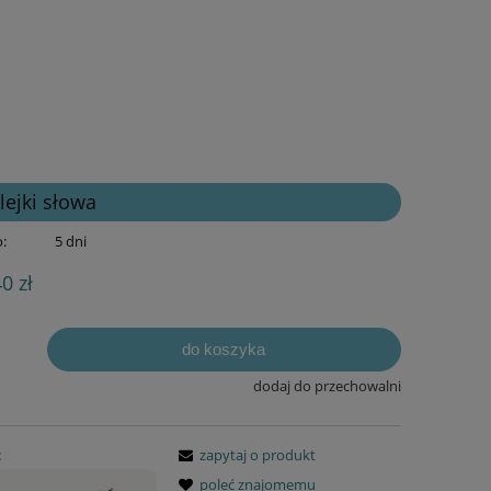
lejki słowa
:
5 dni
40 zł
do koszyka
dodaj do przechowalni
:
zapytaj o produkt
poleć znajomemu