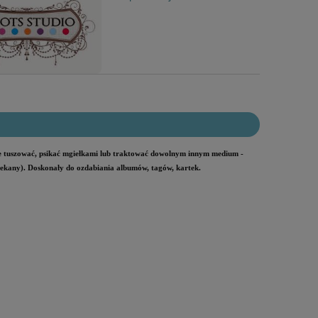
je tuszować, psikać mgiełkami lub traktować dowolnym innym medium -
lekany).
Doskonały do ozdabiania albumów, tagów, kartek.