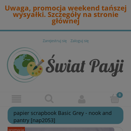
Uwaga, promocja weekend tańszej
wysyałki. Szczegóły na stronie
głównej
Zarejestruj się
Zaloguj się
papier scrapbook Basic Grey - nook and
pantry [nap2053]
promocja