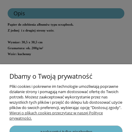
Opis
Papier
do zdobienia albumów typu scrapbook.
Z jednej i z drugiej strony wzór.
Wymiar: 30,5 x 30,5 cm
Gramatura: ok. 200g/m²
Wzór: kuchenny
Acid free. Lignin free. /bezkwasowy i nie zawiera ligniny/
Dbamy o Twoją prywatność
Cena za 1 arkusz.
Pliki cookies i pokrewne im technologie umożliwiają poprawne
Informacje
działanie strony i pomagają nam dostosować ofertę do Twoich
potrzeb. Możesz zaakceptować wykorzystanie przez nas
wszystkich tych plików i przejść do sklepu lub dostosować użycie
Opłaty i koszty dostawy
plików do swoich preferencji, wybierając opcję "Dostosuj zgody".
Więcej o plikach cookies przeczytasz w naszej Polityce
prywatności.
Zniżki
zaakceptuj tylko niezbędne