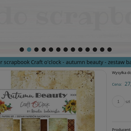
r scrapbook Craft o'clock - autumn beauty - zestaw 
Wysyłka do
27
Cena:
szt
Producent