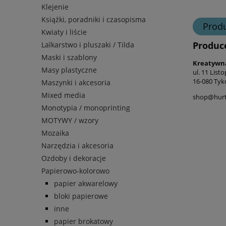
Klejenie
Książki, poradniki i czasopisma
Prod
Kwiaty i liście
Produc
Lalkarstwo i pluszaki / Tilda
Maski i szablony
Kreatywn
Masy plastyczne
ul. 11 List
16-080 Tyk
Maszynki i akcesoria
Mixed media
shop@hurt-
Monotypia / monoprinting
MOTYWY / wzory
Mozaika
Narzędzia i akcesoria
Ozdoby i dekoracje
Papierowo-kolorowo
papier akwarelowy
bloki papierowe
inne
papier brokatowy