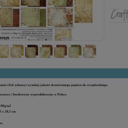
kusze (4x6 arkuszy) wysokiej jakości dwustronnego papieru do scrapbookingu.
wasowy i bezdrzewny wyprodukowany w Polsce
.
190g/m2
5 x 20,5 cm
w.