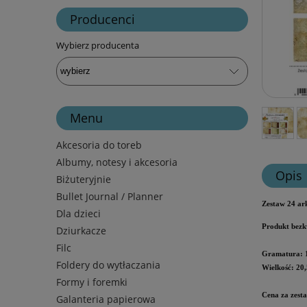
Producenci
Wybierz producenta
Menu
Akcesoria do toreb
Albumy, notesy i akcesoria
Opis
Biżuteryjnie
Bullet Journal / Planner
Zestaw 24 ar
Dla dzieci
Produkt bezk
Dziurkacze
Filc
Gramatura: 
Foldery do wytłaczania
Wielkość: 20,
Formy i foremki
Cena za zesta
Galanteria papierowa