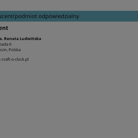
ucent/podmiot odpowiedzialny
ent
a. Renata Ludwińska
opada 6
ocin, Polska
craft-o-clock.pl