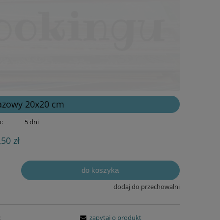
bazowy 20x20 cm
:
5 dni
,50 zł
do koszyka
dodaj do przechowalni
:
zapytaj o produkt