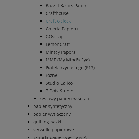
Bazzill Basics Paper
Crafthouse
Craft o'clock
Galeria Papieru
GOscrap
LemonCraft
Mintay Papers
MME (My Mind's Eye)
Piątek trzynastego (P13)
różne
Studio Calico
7 Dots Studio
zestawy papierów scrap
papier syntetyczny
papier wytłaczany
quilling paski
serwetki papierowe
sznurki papierowe TwistArt