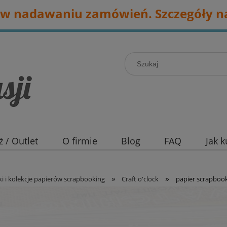
w nadawaniu zamówień. Szczegóły na
 / Outlet
O firmie
Blog
FAQ
Jak 
»
»
i i kolekcje papierów scrapbooking
Craft o'clock
papier scrapbook