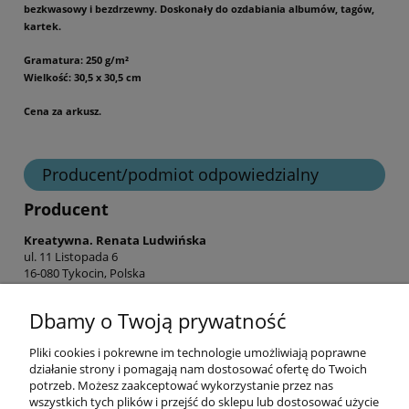
bezkwasowy i bezdrzewny.
Doskonały do ozdabiania albumów, tagów,
kartek.
Gramatura: 250 g/m²
Wielkość: 30,5 x 30,5 cm
Cena za arkusz.
Producent/podmiot odpowiedzialny
Producent
Kreatywna. Renata Ludwińska
ul. 11 Listopada 6
16-080 Tykocin, Polska
shop@hurt-craft-o-clock.pl
Dbamy o Twoją prywatność
Pliki cookies i pokrewne im technologie umożliwiają poprawne
Informacje
działanie strony i pomagają nam dostosować ofertę do Twoich
potrzeb. Możesz zaakceptować wykorzystanie przez nas
wszystkich tych plików i przejść do sklepu lub dostosować użycie