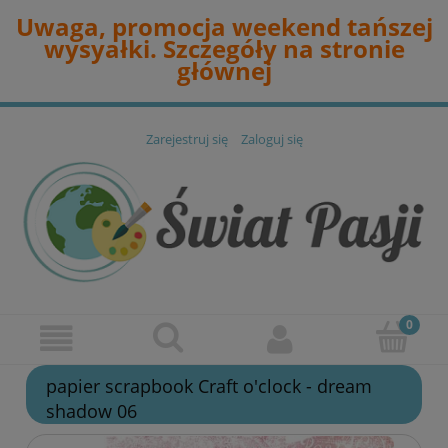
Uwaga, promocja weekend tańszej
wysyałki. Szczegóły na stronie
głównej
Zarejestruj się
Zaloguj się
papier scrapbook Craft o'clock - dream
shadow 06