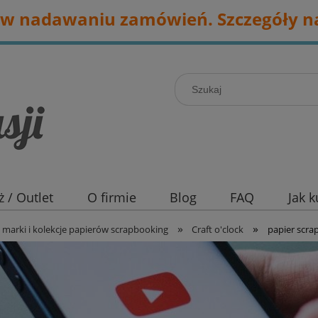
w nadawaniu zamówień. Szczegóły na
 / Outlet
O firmie
Blog
FAQ
Jak 
»
»
marki i kolekcje papierów scrapbooking
Craft o'clock
papier scra