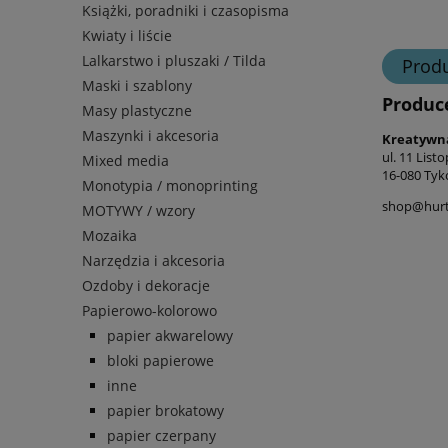
Książki, poradniki i czasopisma
Kwiaty i liście
Lalkarstwo i pluszaki / Tilda
Prod
Maski i szablony
Produc
Masy plastyczne
Maszynki i akcesoria
Kreatywn
ul. 11 List
Mixed media
16-080 Tyk
Monotypia / monoprinting
shop@hurt-
MOTYWY / wzory
Mozaika
Narzędzia i akcesoria
Ozdoby i dekoracje
Papierowo-kolorowo
papier akwarelowy
bloki papierowe
inne
papier brokatowy
papier czerpany