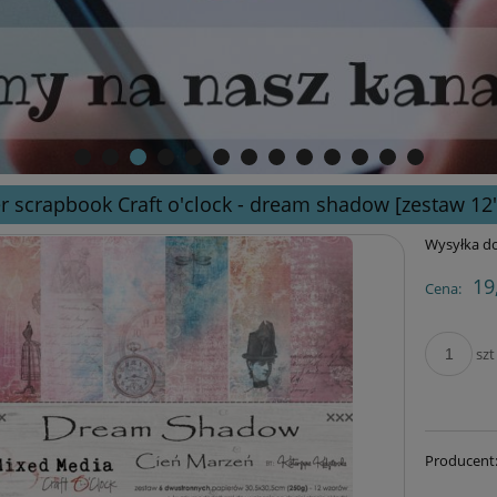
r scrapbook Craft o'clock - dream shadow [zestaw 12"
Wysyłka do
19
Cena:
szt
Producent