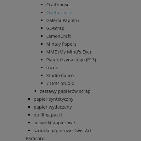
Crafthouse
Craft o'clock
Galeria Papieru
GOscrap
LemonCraft
Mintay Papers
MME (My Mind's Eye)
Piątek trzynastego (P13)
różne
Studio Calico
7 Dots Studio
zestawy papierów scrap
papier syntetyczny
papier wytłaczany
quilling paski
serwetki papierowe
sznurki papierowe TwistArt
Paracord