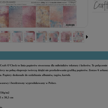
raft O'Clock to linia papierów stworzona dla miłośników tekstury i kolorów. To połączenie
rcy na pełną ekspresje twórczą dzięki nie przeładowaniu grafiką papierów. Zestaw 6 arkus
u. Papiery doskonałe do ozdabiania albumów, tagów, kartek.
wasowy i bezdrzewny wyprodukowany w Polsce
.
250g/m2
5 x 30,5 cm
w.