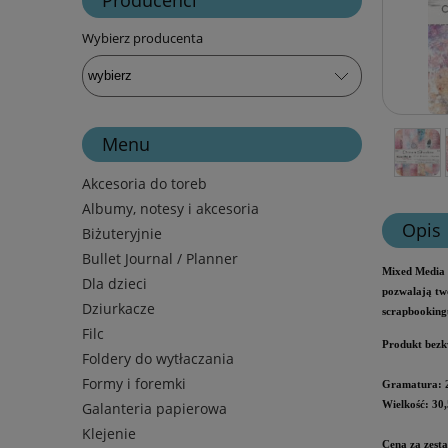
Wybierz producenta
Menu
Akcesoria do toreb
Albumy, notesy i akcesoria
Opis
Biżuteryjnie
Bullet Journal / Planner
Mixed Media C
Dla dzieci
pozwalają twó
Dziurkacze
scrapbooking
Filc
Produkt bezk
Foldery do wytłaczania
Formy i foremki
Gramatura: 
Wielkość: 30,
Galanteria papierowa
Klejenie
Cena za zesta