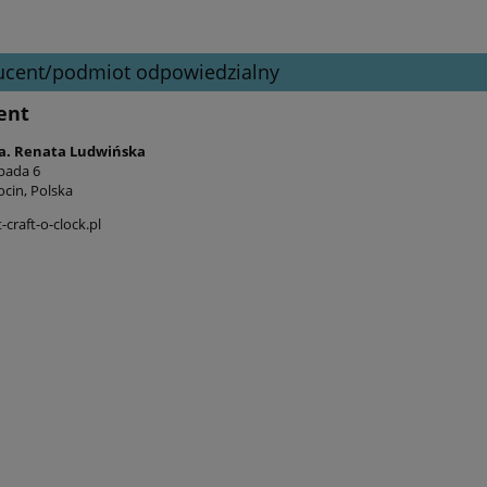
ucent/podmiot odpowiedzialny
ent
a. Renata Ludwińska
opada 6
ocin, Polska
craft-o-clock.pl