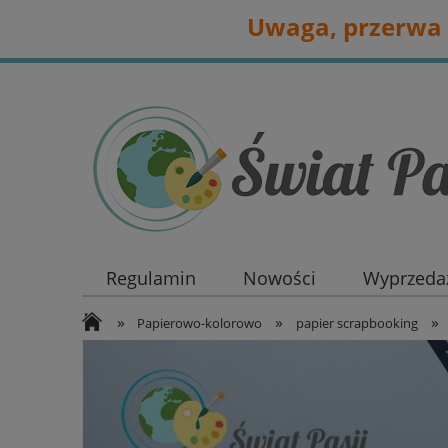
Uwaga, przerwa 
Regulamin
Nowości
Wyprzedaż
»
»
»
Papierowo-kolorowo
papier scrapbooking