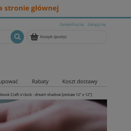
 stronie głównej
Zarejestruj się
Zaloguj się
Koszyk:
(pusty)
kupować
Rabaty
Koszt dostawy
pbook Craft o'clock - dream shadow [zestaw 12" x 12"]