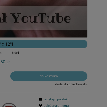
 x 12"]
:
5 dni
,50 zł
do koszyka
dodaj do przechowalni
:
zapytaj o produkt
poleć znajomemu