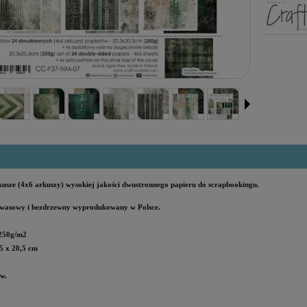
kusze (4x6 arkuszy) wysokiej jakości dwustronnego papieru do scrapbookingu.
wasowy i bezdrzewny wyprodukowany w Polsce
.
250g/m2
5 x 20,5 cm
w.