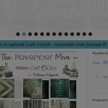
r scrapbook Craft o'clock - november man [zestaw 8" 
Wysyłka do
39
Cena:
szt
Producent