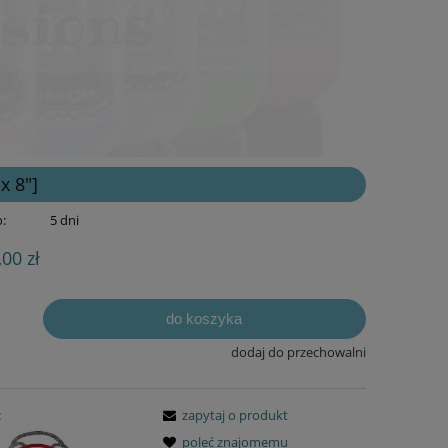
x 8"]
:
5 dni
,00 zł
do koszyka
dodaj do przechowalni
:
zapytaj o produkt
poleć znajomemu