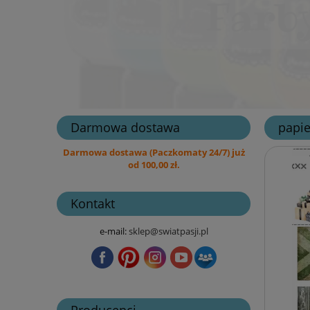
Darmowa dostawa
papie
Darmowa dostawa (Paczkomaty 24/7) już
od 100,00 zł.
Kontakt
e-mail:
sklep@swiatpasji.pl
Producenci