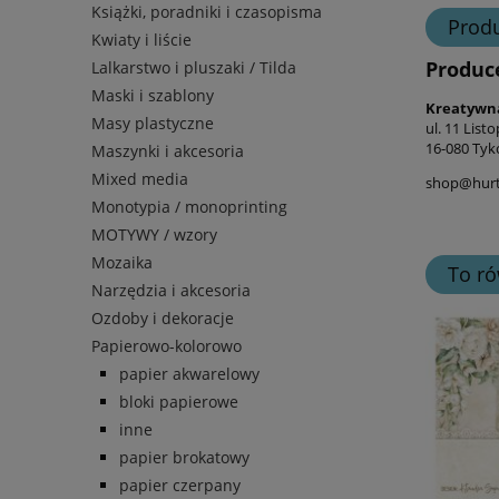
Książki, poradniki i czasopisma
Prod
Kwiaty i liście
Produc
Lalkarstwo i pluszaki / Tilda
Maski i szablony
Kreatywn
Masy plastyczne
ul. 11 List
16-080 Tyk
Maszynki i akcesoria
Mixed media
shop@hurt-
Monotypia / monoprinting
MOTYWY / wzory
Mozaika
To ró
Narzędzia i akcesoria
Ozdoby i dekoracje
Papierowo-kolorowo
papier akwarelowy
bloki papierowe
inne
papier brokatowy
papier czerpany