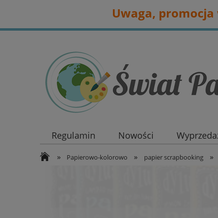
Uwaga, promocja w
Regulamin
Nowości
Wyprzedaż
»
»
»
Papierowo-kolorowo
papier scrapbooking