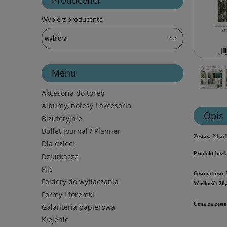
Wybierz producenta
Menu
Akcesoria do toreb
Albumy, notesy i akcesoria
Opis
Biżuteryjnie
Bullet Journal / Planner
Zestaw 24 ar
Dla dzieci
Produkt bezk
Dziurkacze
Filc
Gramatura: 
Foldery do wytłaczania
Wielkość: 20,
Formy i foremki
Cena za zesta
Galanteria papierowa
Klejenie