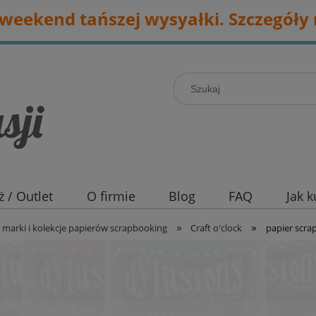
eekend tańszej wysyałki. Szczegóły 
 / Outlet
O firmie
Blog
FAQ
Jak 
»
»
marki i kolekcje papierów scrapbooking
Craft o'clock
papier scra