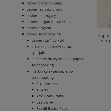
papier do decoupage
papier jednokolorowy
papier maskujący
papier pergaminowy i kalka
papier origami
papier scrapbooking
papie
simp
papiery za 1,50 PLN
arkusze papierów scrap -
specjalne
elementy do wycinania - papier
scrapbooking
marki i kolekcje papierów
scrapbooking
ScrapAndMe
13@rts
American Crafts
Basic Grey
Bazzill Basics Paper