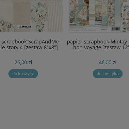
r scrapbook ScrapAndMe -
papier scrapbook Mintay 
le story 4 [zestaw 8"x8"]
bon voyage [zestaw 12
26,00 zł
46,00 zł
do koszyka
do koszyka