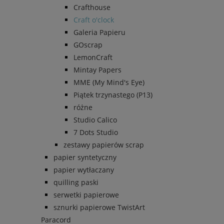
Crafthouse
Craft o'clock
Galeria Papieru
GOscrap
LemonCraft
Mintay Papers
MME (My Mind's Eye)
Piątek trzynastego (P13)
różne
Studio Calico
7 Dots Studio
zestawy papierów scrap
papier syntetyczny
papier wytłaczany
quilling paski
serwetki papierowe
sznurki papierowe TwistArt
Paracord