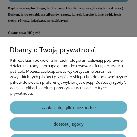
Papier do scrapbookingu, bezkwasowy i bezdrzewny (zagina się bez załamań.).
Doskonały do ozdabiania albumów, tagów, kartek. bardzo ładnie poddaje się
cięciu, również dziurkaczami ozdobnymi.
Gramatura: 200g/m2
Wielkość: 30,5x30,5 cm
Dbamy o Twoją prywatność
Cena za arkusz.
Pliki cookies i pokrewne im technologie umożliwiają poprawne
Informacje
działanie strony i pomagają nam dostosować ofertę do Twoich
potrzeb. Możesz zaakceptować wykorzystanie przez nas
wszystkich tych plików i przejść do sklepu lub dostosować użycie
Opłaty i koszty dostawy
plików do swoich preferencji, wybierając opcję "Dostosuj zgody".
Więcej o plikach cookies przeczytasz w naszej Polityce
prywatności.
Zniżki
zaakceptuj tylko niezbędne
Zapisy prawne
dostosuj zgody