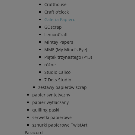
Crafthouse
Craft o'clock
Galeria Papieru
GOscrap
LemonCraft
Mintay Papers
MME (My Mind's Eye)
Piątek trzynastego (P13)
różne
Studio Calico
7 Dots Studio
zestawy papierów scrap
papier syntetyczny
papier wytłaczany
quilling paski
serwetki papierowe
sznurki papierowe TwistArt
Paracord