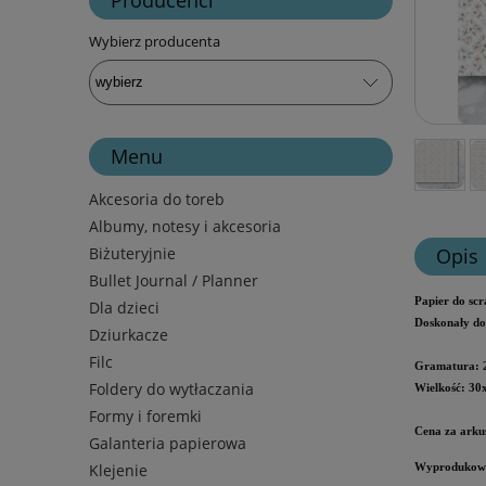
Wybierz producenta
Menu
Akcesoria do toreb
Albumy, notesy i akcesoria
Biżuteryjnie
Opis
Bullet Journal / Planner
Papier do scr
Dla dzieci
Doskonały do 
Dziurkacze
Filc
Gramatura: 
Foldery do wytłaczania
Wielkość: 30
Formy i foremki
Cena za arku
Galanteria papierowa
Klejenie
Wyprodukowa