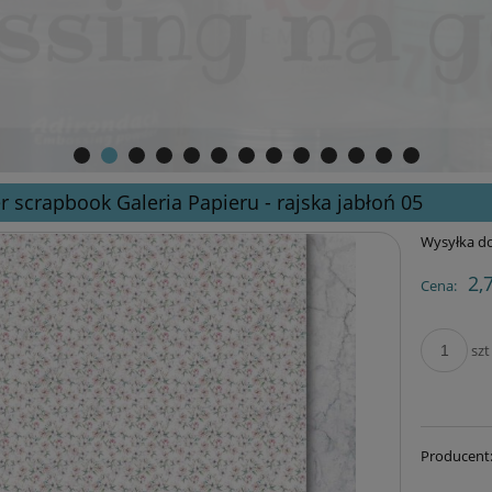
r scrapbook Galeria Papieru - rajska jabłoń 05
Wysyłka do
2,
Cena:
szt
Producent