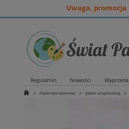
Uwaga, promocja w
Regulamin
Nowości
Wyprzedaż
»
»
»
Papierowo-kolorowo
papier scrapbooking