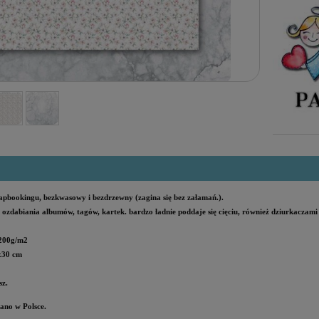
apbookingu, bezkwasowy i bezdrzewny (zagina się bez załamań.).
ozdabiania albumów, tagów, kartek. bardzo ładnie poddaje się cięciu, również dziurkaczam
200g/m2
x30 cm
sz.
no w Polsce.