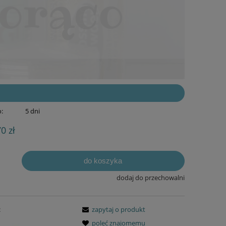
:
5 dni
70 zł
do koszyka
dodaj do przechowalni
:
zapytaj o produkt
poleć znajomemu