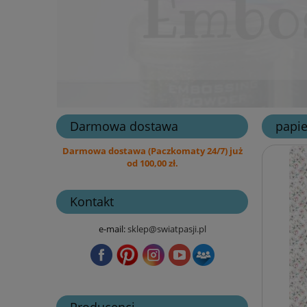
Darmowa dostawa
papie
Darmowa dostawa (Paczkomaty 24/7) już
od 100,00 zł.
Kontakt
e-mail:
sklep@swiatpasji.pl
Producenci