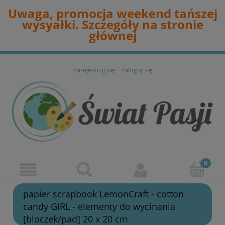
Uwaga, promocja weekend tańszej
wysyałki. Szczegóły na stronie
głównej
Zarejestruj się
Zaloguj się
papier scrapbook LemonCraft - cotton
candy GIRL - elementy do wycinania
[bloczek/pad] 20 x 20 cm