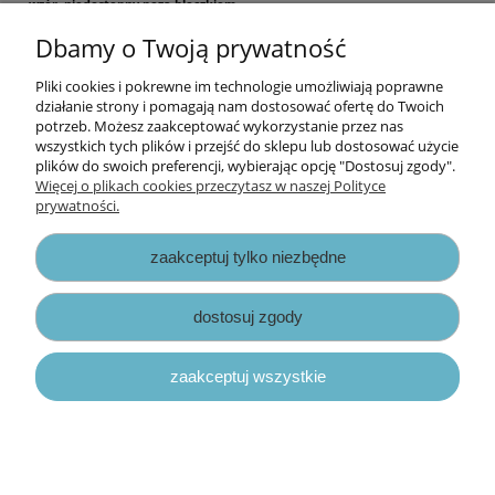
wzór, niedostępny poza bloczkiem.
Dbamy o Twoją prywatność
Wyprodukowane w Polsce.
Pliki cookies i pokrewne im technologie umożliwiają poprawne
Informacje
działanie strony i pomagają nam dostosować ofertę do Twoich
potrzeb. Możesz zaakceptować wykorzystanie przez nas
wszystkich tych plików i przejść do sklepu lub dostosować użycie
Opłaty i koszty dostawy
plików do swoich preferencji, wybierając opcję "Dostosuj zgody".
Więcej o plikach cookies przeczytasz w naszej Polityce
prywatności.
Zniżki
zaakceptuj tylko niezbędne
Zapisy prawne
dostosuj zgody
zaakceptuj wszystkie
pokaż pełną wersję strony
Sklep internetowy Shoper.pl