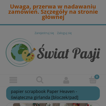
Uwaga, przerwa w nadawaniu
zamówień. Szczegóły na stronie
głównej
Zarejestruj się
Zaloguj się
papier scrapbook Paper Heaven -
świąteczna girlanda [bloczek/pad]