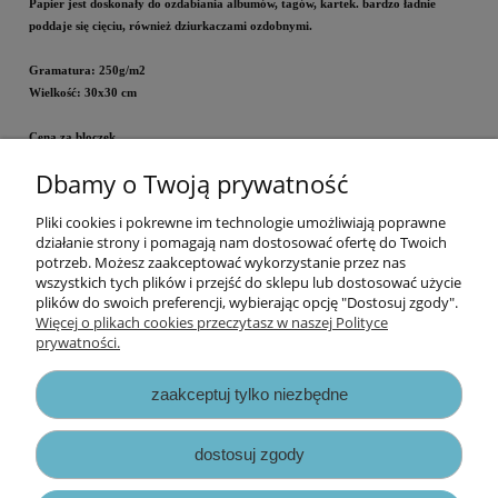
Papier
jest doskonały do ozdabiania albumów, tagów, kartek. bardzo ładnie
poddaje się cięciu, również dziurkaczami ozdobnymi.
Gramatura: 250g/m2
Wielkość: 30x30 cm
Cena za bloczek.
Dbamy o Twoją prywatność
Wyprodukowano w Polsce.
Pliki cookies i pokrewne im technologie umożliwiają poprawne
Informacje
działanie strony i pomagają nam dostosować ofertę do Twoich
potrzeb. Możesz zaakceptować wykorzystanie przez nas
wszystkich tych plików i przejść do sklepu lub dostosować użycie
Opłaty i koszty dostawy
plików do swoich preferencji, wybierając opcję "Dostosuj zgody".
Więcej o plikach cookies przeczytasz w naszej Polityce
prywatności.
Zniżki
zaakceptuj tylko niezbędne
Zapisy prawne
dostosuj zgody