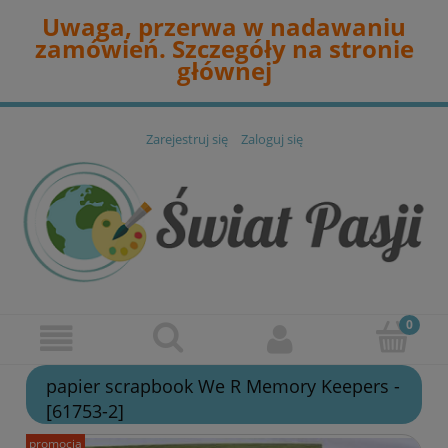
Uwaga, przerwa w nadawaniu
zamówień. Szczegóły na stronie
głównej
Zarejestruj się
Zaloguj się
papier scrapbook We R Memory Keepers -
[61753-2]
promocja