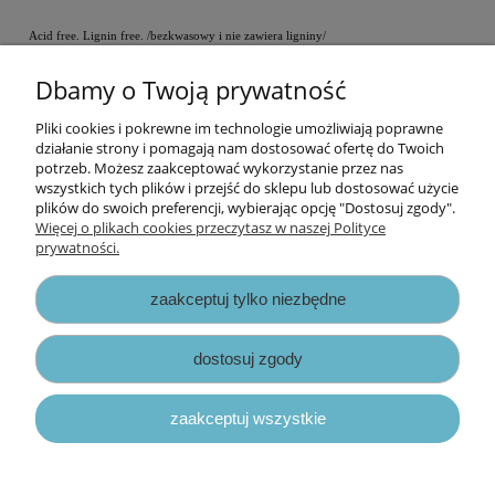
Acid free. Lignin free. /bezkwasowy i nie zawiera ligniny/
Dbamy o Twoją prywatność
Cena za 1 arkusz.
Pliki cookies i pokrewne im technologie umożliwiają poprawne
Informacje
działanie strony i pomagają nam dostosować ofertę do Twoich
potrzeb. Możesz zaakceptować wykorzystanie przez nas
wszystkich tych plików i przejść do sklepu lub dostosować użycie
Opłaty i koszty dostawy
plików do swoich preferencji, wybierając opcję "Dostosuj zgody".
Więcej o plikach cookies przeczytasz w naszej Polityce
prywatności.
Zniżki
zaakceptuj tylko niezbędne
Zapisy prawne
dostosuj zgody
zaakceptuj wszystkie