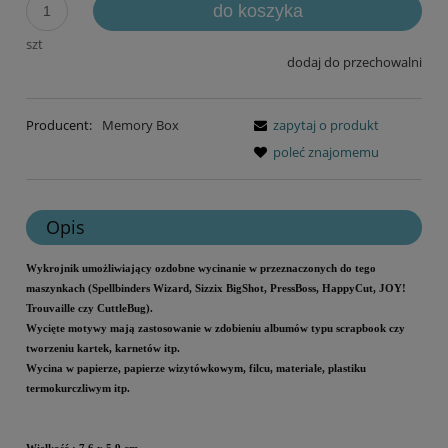
do koszyka
szt
dodaj do przechowalni
Producent:
Memory Box
zapytaj o produkt
poleć znajomemu
Opis
Wykrojnik umożliwiający ozdobne wycinanie w przeznaczonych do tego
maszynkach (Spellbinders Wizard, Sizzix BigShot, PressBoss, HappyCut, JOY!
Trouvaille czy CuttleBug).
Wycięte motywy mają zastosowanie w zdobieniu albumów typu scrapbook czy
tworzeniu kartek, karnetów itp.
Wycina w papierze, papierze wizytówkowym, filcu, materiale, plastiku
termokurczliwym itp.