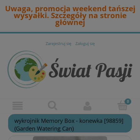
Uwaga, promocja weekend tańszej
wysyałki. Szczegóły na stronie
głównej
Zarejestruj się
Zaloguj się
wykrojnik Memory Box - konewka [98859]
(Garden Watering Can)