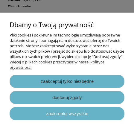
Wielkość
: 7,6 x 5,9 cm
Wzór: konewka
Dbamy o Twoją prywatność
Cena za opakowanie
Pliki cookies i pokrewne im technologie umożliwiają poprawne
Informacje
działanie strony i pomagają nam dostosować ofertę do Twoich
potrzeb. Możesz zaakceptować wykorzystanie przez nas
wszystkich tych plików i przejść do sklepu lub dostosować użycie
Opłaty i koszty dostawy
plików do swoich preferencji, wybierając opcję "Dostosuj zgody".
Więcej o plikach cookies przeczytasz w naszej Polityce
prywatności.
Zniżki
zaakceptuj tylko niezbędne
Zapisy prawne
dostosuj zgody
zaakceptuj wszystkie