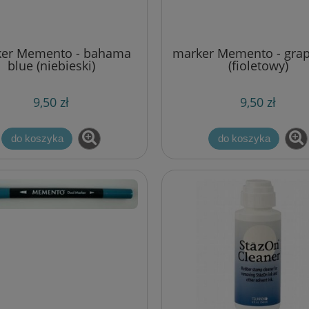
er Memento - bahama
marker Memento - grape
blue (niebieski)
(fioletowy)
9,50 zł
9,50 zł
do koszyka
do koszyka