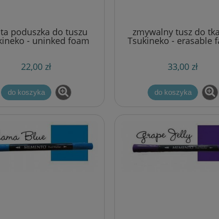
ta poduszka do tuszu
zmywalny tusz do tk
kineko - uninked foam
Tsukineko - erasable f
pad
ink
22,00 zł
33,00 zł
do koszyka
do koszyka