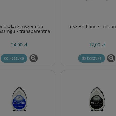
duszka z tuszem do
tusz Brilliance - moon
ssingu - transparentna
24,00 zł
12,00 zł
do koszyka
do koszyka