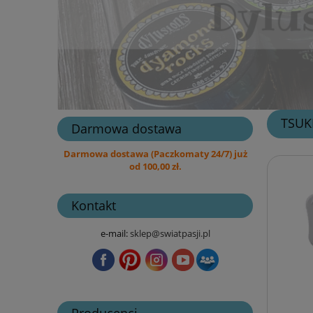
TSUK
Darmowa dostawa
Darmowa dostawa (Paczkomaty 24/7) już
od 100,00 zł.
Kontakt
e-mail:
sklep@swiatpasji.pl
Producenci