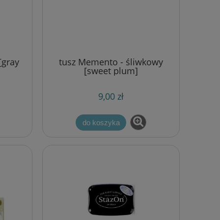
[gray
tusz Memento - śliwkowy
[sweet plum]
9,00 zł
do koszyka