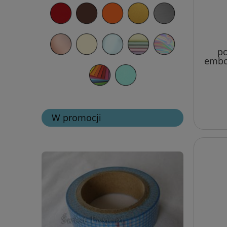
po
embo
W promocji