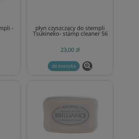
mpli -
płyn czyszczący do stempli
Tsukineko- stamp cleaner 56
ml
23,00 zł
do koszyka