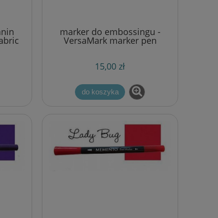
anin
marker do embossingu -
abric
VersaMark marker pen
15,00 zł
do koszyka