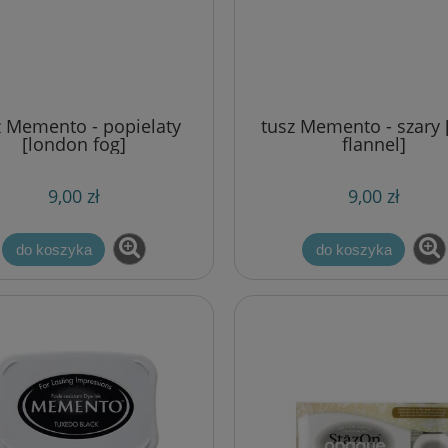
z Memento - popielaty
tusz Memento - szary 
[london fog]
flannel]
9,00 zł
9,00 zł
do koszyka
do koszyka