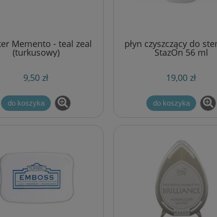
er Memento - teal zeal
płyn czyszczący do ste
(turkusowy)
StazOn 56 ml
9,50 zł
19,00 zł
do koszyka
do koszyka