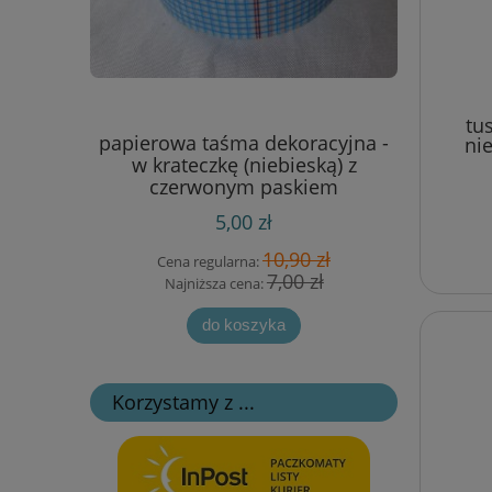
tu
tka
papierowa taśma dekoracyjna -
wykrojn
ni
) [90200]
w krateczkę (niebieską) z
za
czerwonym paskiem
5,00 zł
 zł
10,90 zł
Cena regularna:
Cen
zł
7,00 zł
Najniższa cena:
Naj
do koszyka
Korzystamy z ...