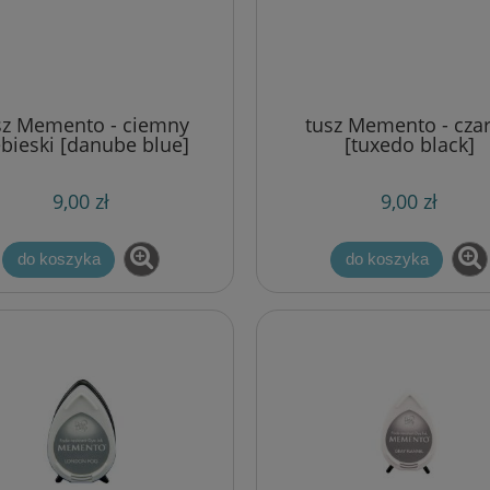
sz Memento - ciemny
tusz Memento - cza
ik Marianne Design -
papierowa taśma dekoracyjna
ebieski [danube blue]
[tuxedo black]
stawa [LR0315]
w znaczki pocztowe
9,00 zł
9,00 zł
10,00 zł
5,00 zł
22,50 zł
10,90 zł
do koszyka
do koszyka
a regularna:
Cena regularna:
22,50 zł
7,00 zł
niższa cena:
Najniższa cena:
do koszyka
do koszyka