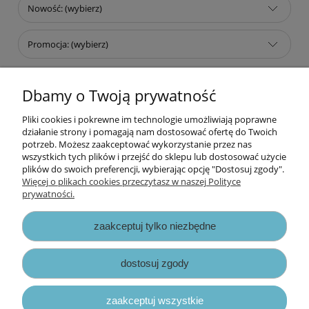
Nowość: (wybierz)
Promocja: (wybierz)
Dbamy o Twoją prywatność
Nie znaleziono produktów spełniających podane kryteria.
Pliki cookies i pokrewne im technologie umożliwiają poprawne
Informacje
działanie strony i pomagają nam dostosować ofertę do Twoich
potrzeb. Możesz zaakceptować wykorzystanie przez nas
wszystkich tych plików i przejść do sklepu lub dostosować użycie
Opłaty i koszty dostawy
plików do swoich preferencji, wybierając opcję "Dostosuj zgody".
Więcej o plikach cookies przeczytasz w naszej Polityce
prywatności.
Zniżki
zaakceptuj tylko niezbędne
Zapisy prawne
dostosuj zgody
zaakceptuj wszystkie