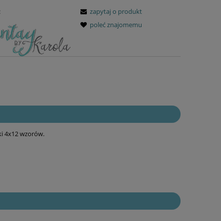
:
zapytaj o produkt
poleć znajomemu
ki 4x12 wzorów.