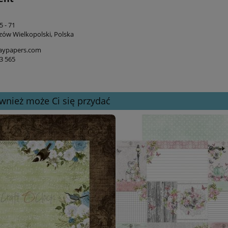
 - 71
zów Wielkopolski, Polska
aypapers.com
3 565
wnież może Ci się przydać