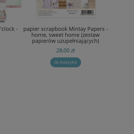
'clock -
papier scrapbook Mintay Papers -
home, sweet home (zestaw
papierów uzupełniających)
15,2x20,3 cm [bloczek/pad]
28,00 zł
do koszyka