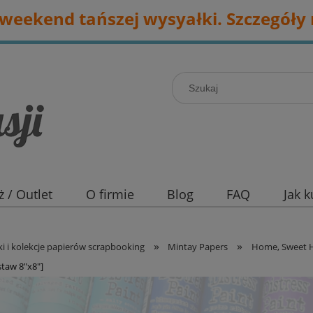
eekend tańszej wysyałki. Szczegóły 
 / Outlet
O firmie
Blog
FAQ
Jak 
»
»
i i kolekcje papierów scrapbooking
Mintay Papers
Home, Sweet
taw 8"x8"]