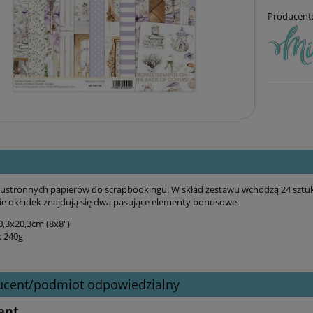
Producent
ustronnych papierów do scrapbookingu. W skład zestawu wchodzą 24 sztu
e okładek znajdują się dwa pasujące elementy bonusowe.
,3x20,3cm (8x8")
 240g
ucent/podmiot odpowiedzialny
ent