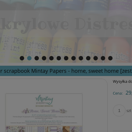
r scrapbook Mintay Papers - home, sweet home [zest
Wysyłka do
29
Cena:
szt