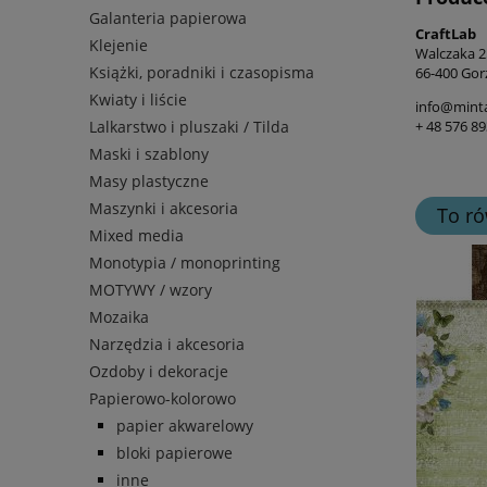
Galanteria papierowa
CraftLab
Klejenie
Walczaka 25
Książki, poradniki i czasopisma
66-400 Gor
Kwiaty i liście
info@mint
Lalkarstwo i pluszaki / Tilda
+ 48 576 89
Maski i szablony
Masy plastyczne
Maszynki i akcesoria
To ró
Mixed media
Monotypia / monoprinting
MOTYWY / wzory
Mozaika
Narzędzia i akcesoria
Ozdoby i dekoracje
Papierowo-kolorowo
papier akwarelowy
bloki papierowe
inne