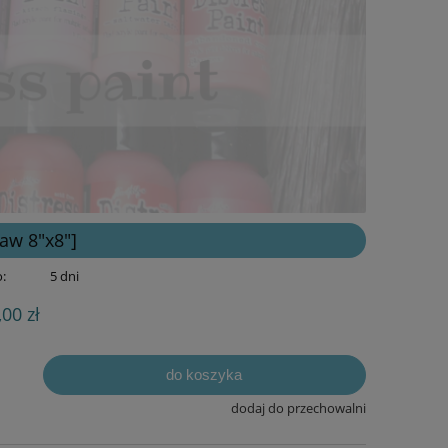
aw 8"x8"]
:
5 dni
,00 zł
do koszyka
dodaj do przechowalni