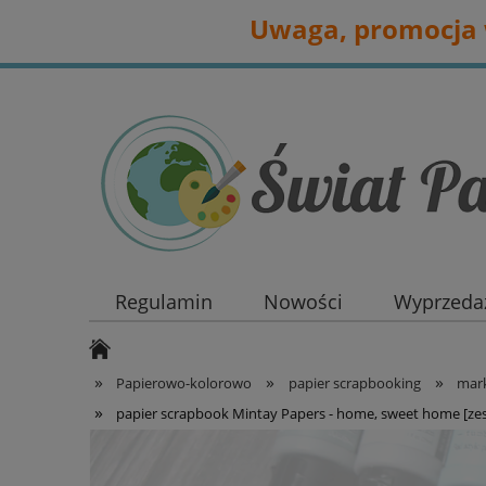
Uwaga, promocja w
Regulamin
Nowości
Wyprzedaż
»
»
»
Papierowo-kolorowo
papier scrapbooking
mark
»
papier scrapbook Mintay Papers - home, sweet home [zes