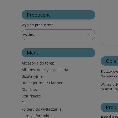
Producenci
Wybierz producenta
Menu
Opis
Akcesoria do toreb
Albumy, notesy i akcesoria
Bloczek dw
Na odwroci
Biżuteryjnie
Bullet Journal / Planner
Wymiary:20
Gramatura:
Dla dzieci
Dziurkacze
Filc
Prod
Foldery do wytłaczania
Formy i foremki
Produc