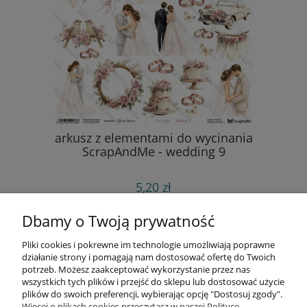
arkusz z elementami do wycinania
ScrapAndMe - wedding 9
5,20 zł
do koszyka
Dbamy o Twoją prywatność
Pliki cookies i pokrewne im technologie umożliwiają poprawne
Informacje
działanie strony i pomagają nam dostosować ofertę do Twoich
potrzeb. Możesz zaakceptować wykorzystanie przez nas
wszystkich tych plików i przejść do sklepu lub dostosować użycie
Opłaty i koszty dostawy
plików do swoich preferencji, wybierając opcję "Dostosuj zgody".
Więcej o plikach cookies przeczytasz w naszej Polityce