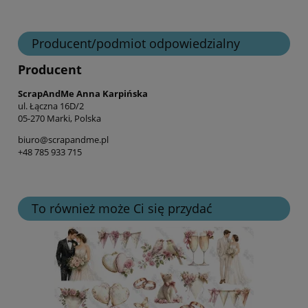
Producent/podmiot odpowiedzialny
Producent
ScrapAndMe Anna Karpińska
ul. Łączna 16D/2
05-270 Marki, Polska
biuro@scrapandme.pl
+48 785 933 715
To również może Ci się przydać