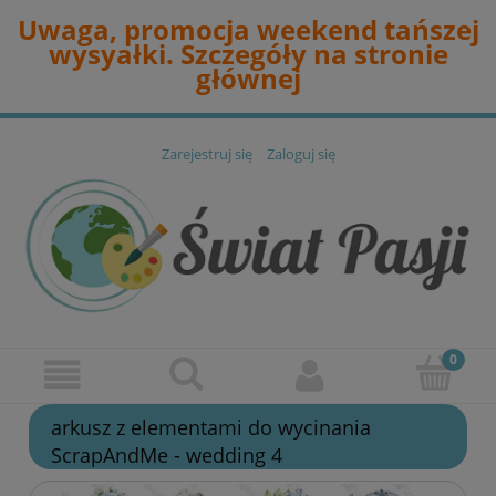
Uwaga, promocja weekend tańszej
wysyałki. Szczegóły na stronie
głównej
Zarejestruj się
Zaloguj się
arkusz z elementami do wycinania
ScrapAndMe - wedding 4