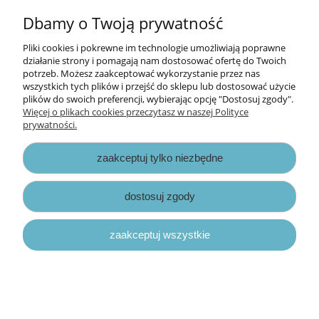
Informacje
Dbamy o Twoją prywatność
Opłaty i koszty dostawy
Pliki cookies i pokrewne im technologie umożliwiają poprawne
działanie strony i pomagają nam dostosować ofertę do Twoich
potrzeb. Możesz zaakceptować wykorzystanie przez nas
Zniżki
wszystkich tych plików i przejść do sklepu lub dostosować użycie
plików do swoich preferencji, wybierając opcję "Dostosuj zgody".
Zapisy prawne
Więcej o plikach cookies przeczytasz w naszej Polityce
prywatności.
zaakceptuj tylko niezbędne
dostosuj zgody
pokaż pełną wersję strony
zaakceptuj wszystkie
Sklep internetowy Shoper.pl