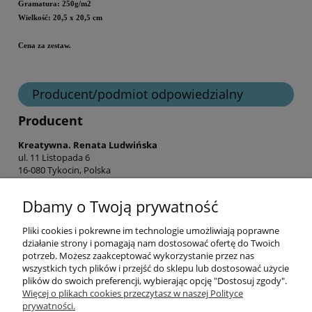
Gramatura: 250g/m2
Wielkość: 20,5 x 20,5 cm
Cena za zestaw.
Producent/podmiot odpowiedzialny
Producent
Kreatywna. Renata Ludwińska
ul. 11 Listopada 6
16-080 Tykocin, Polska
shop@hurt-craft-o-clock.pl
Dbamy o Twoją prywatność
Pliki cookies i pokrewne im technologie umożliwiają poprawne
Informacje
działanie strony i pomagają nam dostosować ofertę do Twoich
potrzeb. Możesz zaakceptować wykorzystanie przez nas
wszystkich tych plików i przejść do sklepu lub dostosować użycie
Opłaty i koszty dostawy
plików do swoich preferencji, wybierając opcję "Dostosuj zgody".
Więcej o plikach cookies przeczytasz w naszej Polityce
prywatności.
Zniżki