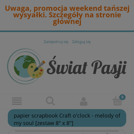
Uwaga, promocja weekend tańszej
wysyałki. Szczegóły na stronie
głównej
Zarejestruj się
Zaloguj się
papier scrapbook Craft o'clock - melody of
my soul [zestaw 8" x 8"]