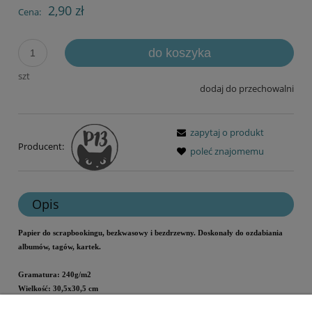
2,90 zł
Cena:
do koszyka
szt
dodaj do przechowalni
zapytaj o produkt
Producent:
poleć znajomemu
Opis
Papier do scrapbookingu, bezkwasowy i bezdrzewny.
Doskonały do ozdabiania
albumów, tagów, kartek.
Gramatura: 240g/m2
Wielkość: 30,5x30,5 cm