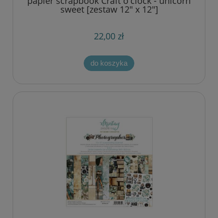
papier scrapbook Craft o'clock - unicorn
sweet [zestaw 12" x 12"]
22,00 zł
do koszyka