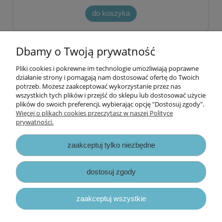
do koszyka
Dbamy o Twoją prywatność
«
1
2
3
4
5
...
13
»
Pliki cookies i pokrewne im technologie umożliwiają poprawne
Informacje
działanie strony i pomagają nam dostosować ofertę do Twoich
potrzeb. Możesz zaakceptować wykorzystanie przez nas
wszystkich tych plików i przejść do sklepu lub dostosować użycie
Opłaty i koszty dostawy
plików do swoich preferencji, wybierając opcję "Dostosuj zgody".
Więcej o plikach cookies przeczytasz w naszej Polityce
prywatności.
Zniżki
zaakceptuj tylko niezbędne
Zapisy prawne
dostosuj zgody
zaakceptuj wszystkie