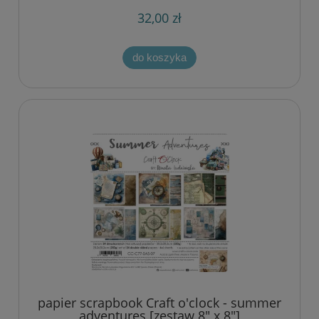
32,00 zł
do koszyka
papier scrapbook Craft o'clock - summer
adventures [zestaw 8" x 8"]