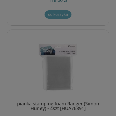
118,00 zł
do koszyka
pianka stamping foam Ranger (Simon
Hurley) - 4szt [HUA76391]