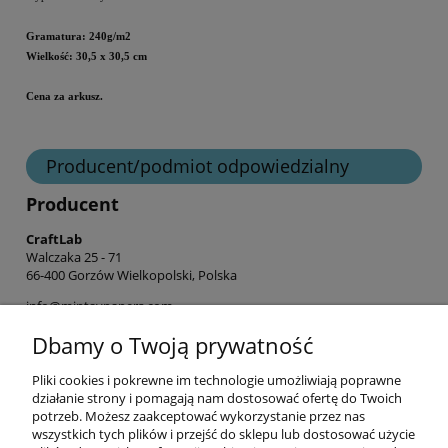
Gramatura: 240g/m2
Wielkość: 30,5 x 30,5 cm
Cena za arkusz.
Producent/podmiot odpowiedzialny
Producent
CraftLab
Walczaka 25 - 71
66-400 Gorzów Wielkopolski, Polska
info@mintaypapers.com
+ 48 576 893 565
Dbamy o Twoją prywatność
Pliki cookies i pokrewne im technologie umożliwiają poprawne
Informacje
działanie strony i pomagają nam dostosować ofertę do Twoich
potrzeb. Możesz zaakceptować wykorzystanie przez nas
wszystkich tych plików i przejść do sklepu lub dostosować użycie
Opłaty i koszty dostawy