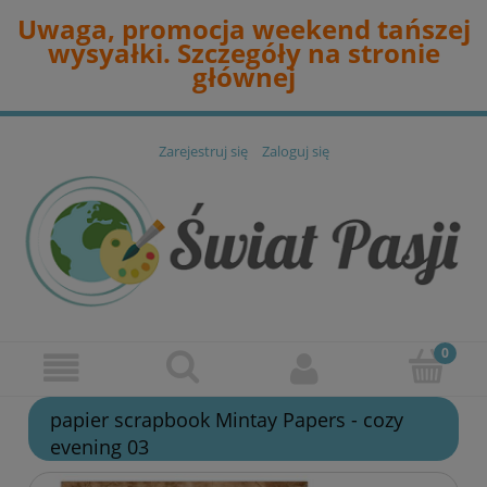
Uwaga, promocja weekend tańszej
wysyałki. Szczegóły na stronie
głównej
Zarejestruj się
Zaloguj się
papier scrapbook Mintay Papers - cozy
evening 03