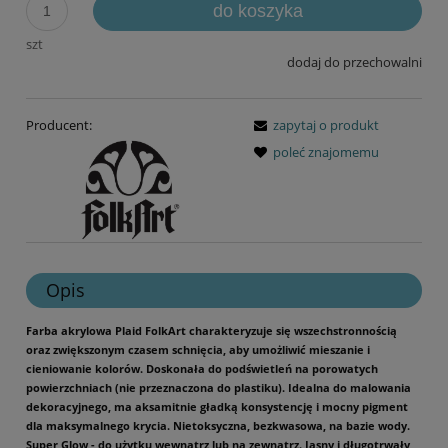
do koszyka
szt
dodaj do przechowalni
Producent:
zapytaj o produkt
poleć znajomemu
Opis
Farba akrylowa Plaid FolkArt charakteryzuje się wszechstronnością
oraz zwiększonym czasem schnięcia, aby umożliwić mieszanie i
cieniowanie kolorów. Doskonała do podświetleń na porowatych
powierzchniach (nie przeznaczona do plastiku). Idealna do malowania
dekoracyjnego, ma aksamitnie gładką konsystencję i mocny pigment
dla maksymalnego krycia. Nietoksyczna, bezkwasowa, na bazie wody.
Super Glow - do użytku wewnątrz lub na zewnątrz. Jasny i długotrwały