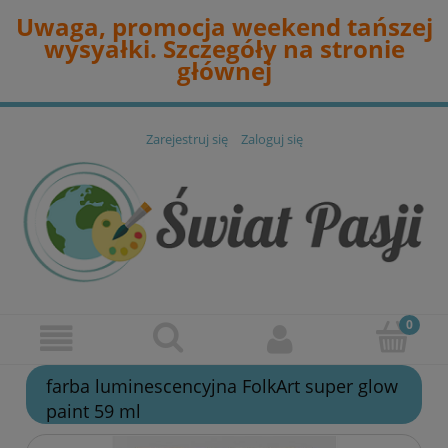
Uwaga, promocja weekend tańszej
wysyałki. Szczegóły na stronie
głównej
Zarejestruj się
Zaloguj się
farba luminescencyjna FolkArt super glow
paint 59 ml