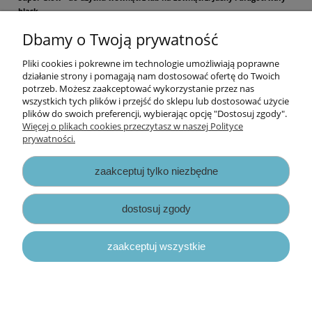
blask.
Dbamy o Twoją prywatność
Pojemność 59 ml
Pliki cookies i pokrewne im technologie umożliwiają poprawne
Informacje
działanie strony i pomagają nam dostosować ofertę do Twoich
potrzeb. Możesz zaakceptować wykorzystanie przez nas
wszystkich tych plików i przejść do sklepu lub dostosować użycie
Opłaty i koszty dostawy
plików do swoich preferencji, wybierając opcję "Dostosuj zgody".
Więcej o plikach cookies przeczytasz w naszej Polityce
prywatności.
Zniżki
zaakceptuj tylko niezbędne
Zapisy prawne
dostosuj zgody
zaakceptuj wszystkie
pokaż pełną wersję strony