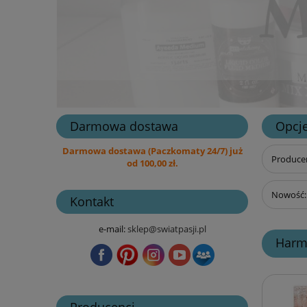
Darmowa dostawa
Opcje
Darmowa dostawa (Paczkomaty 24/7) już
Producen
od 100,00 zł.
Nowość: 
Kontakt
e-mail:
sklep@swiatpasji.pl
Harm
Producenci