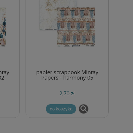
ntay
papier scrapbook Mintay
02
Papers - harmony 05
2,70 zł
do koszyka