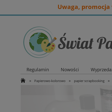
Uwaga, promocja w
Regulamin
Nowości
Wyprzedaż
»
»
»
Papierowo-kolorowo
papier scrapbooking