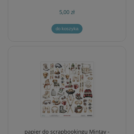
christmas
5,00 zł
do koszyka
papier do scrapbookingu Mintay -