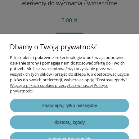
elementy do wycinania - winter time
5,00 zł
do koszyka
Dbamy o Twoją prywatność
Pliki cookies i pokrewne im technologie umożliwiają poprawne
Informacje
działanie strony i pomagają nam dostosować ofertę do Twoich
potrzeb. Możesz zaakceptować wykorzystanie przez nas
wszystkich tych plików i przejść do sklepu lub dostosować użycie
Opłaty i koszty dostawy
plików do swoich preferencji, wybierając opcję "Dostosuj zgody".
Więcej o plikach cookies przeczytasz w naszej Polityce
prywatności.
Zniżki
zaakceptuj tylko niezbędne
Zapisy prawne
dostosuj zgody
zaakceptuj wszystkie