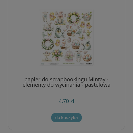
papier do scrapbookingu Mintay -
elementy do wycinania - pastelowa
wielkanoc
4,70 zł
do koszyka