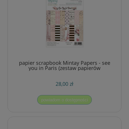
papier scrapbook Mintay Papers - see
you in Paris (zestaw papierów
uzupełniających) 15,2x20,3 cm
[bloczek/pad]
28,00 zł
powiadom o dostępności