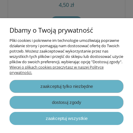
4,50 zł
do koszyka
Dbamy o Twoją prywatność
Pliki cookies i pokrewne im technologie umożliwiają poprawne
Informacje
działanie strony i pomagają nam dostosować ofertę do Twoich
potrzeb. Możesz zaakceptować wykorzystanie przez nas
wszystkich tych plików i przejść do sklepu lub dostosować użycie
Opłaty i koszty dostawy
plików do swoich preferencji, wybierając opcję "Dostosuj zgody".
Więcej o plikach cookies przeczytasz w naszej Polityce
prywatności.
Zniżki
zaakceptuj tylko niezbędne
Zapisy prawne
dostosuj zgody
zaakceptuj wszystkie