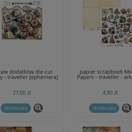
taw dodatków die-cut
papier scrapbook Mi
y - traveller [ephemera]
Papers - traveller - ar
elementami
27,00 zł
4,90 zł
do koszyka
do koszyka