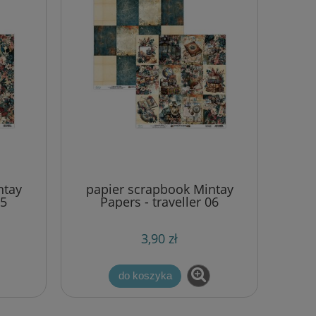
ntay
papier scrapbook Mintay
05
Papers - traveller 06
3,90 zł
do koszyka