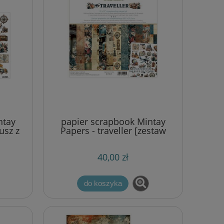
ntay
papier scrapbook Mintay
kusz z
Papers - traveller [zestaw
12"x12"]
40,00 zł
do koszyka