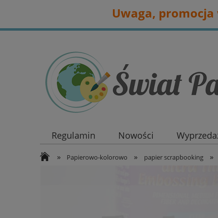
Uwaga, promocja w
Regulamin
Nowości
Wyprzedaż
»
»
»
Papierowo-kolorowo
papier scrapbooking