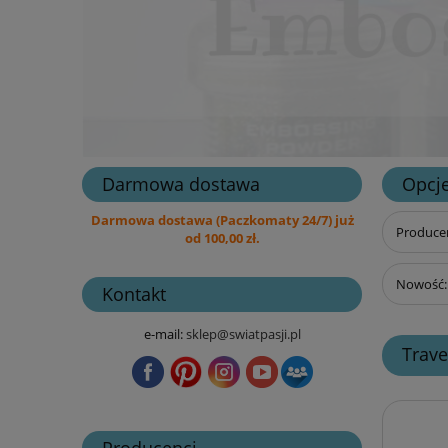
Darmowa dostawa
Opcje
Darmowa dostawa (Paczkomaty 24/7) już
Producen
od 100,00 zł.
Nowość: 
Kontakt
e-mail:
sklep@swiatpasji.pl
Trave
Producenci