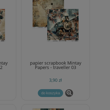
ntay
papier scrapbook Mintay
02
Papers - traveller 03
3,90 zł
do koszyka