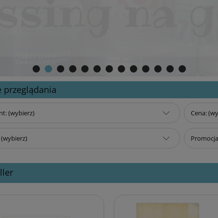
 przeglądania
t: (wybierz)
Cena: (wy
(wybierz)
Promocja:
ller