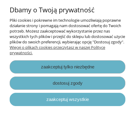
Informacje
Dbamy o Twoją prywatność
Opłaty i koszty dostawy
Pliki cookies i pokrewne im technologie umożliwiają poprawne
działanie strony i pomagają nam dostosować ofertę do Twoich
potrzeb. Możesz zaakceptować wykorzystanie przez nas
Zniżki
wszystkich tych plików i przejść do sklepu lub dostosować użycie
plików do swoich preferencji, wybierając opcję "Dostosuj zgody".
Zapisy prawne
Więcej o plikach cookies przeczytasz w naszej Polityce
prywatności.
zaakceptuj tylko niezbędne
dostosuj zgody
pokaż pełną wersję strony
zaakceptuj wszystkie
Sklep internetowy Shoper.pl