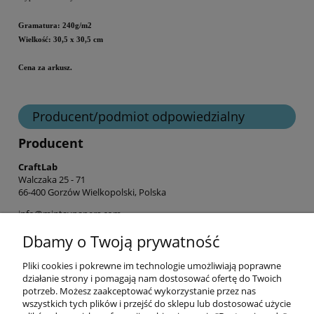
Gramatura: 240g/m2
Wielkość: 30,5 x 30,5 cm
Cena za arkusz.
Producent/podmiot odpowiedzialny
Producent
CraftLab
Walczaka 25 - 71
66-400 Gorzów Wielkopolski, Polska
info@mintaypapers.com
+ 48 576 893 565
Dbamy o Twoją prywatność
Pliki cookies i pokrewne im technologie umożliwiają poprawne
Informacje
działanie strony i pomagają nam dostosować ofertę do Twoich
potrzeb. Możesz zaakceptować wykorzystanie przez nas
wszystkich tych plików i przejść do sklepu lub dostosować użycie
Opłaty i koszty dostawy