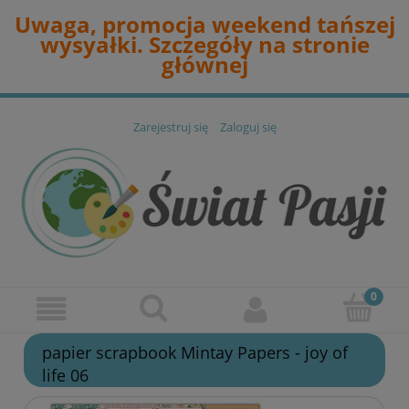
Uwaga, promocja weekend tańszej
wysyałki. Szczegóły na stronie
głównej
Zarejestruj się
Zaloguj się
papier scrapbook Mintay Papers - joy of
life 06