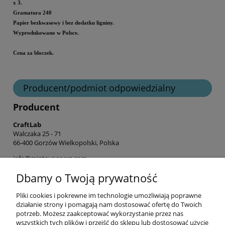
x 3.
Gramatura 240
Papier bezkwasowy i bez dodatku ligniny.
Wyprodukowano w Polsce.
Cena za bloczek.
Producent/podmiot odpowiedzialny
Producent
CraftLab
Walczaka 25 - 71
66-400 Gorzów Wielkopolski, Polska
info@mintaypapers.com
+ 48 576 893 565
Dbamy o Twoją prywatność
Pliki cookies i pokrewne im technologie umożliwiają poprawne
Informacje
działanie strony i pomagają nam dostosować ofertę do Twoich
potrzeb. Możesz zaakceptować wykorzystanie przez nas
wszystkich tych plików i przejść do sklepu lub dostosować użycie