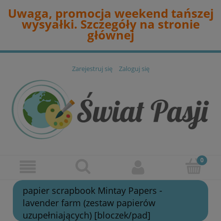
Uwaga, promocja weekend tańszej
wysyałki. Szczegóły na stronie
głównej
Zarejestruj się
Zaloguj się
papier scrapbook Mintay Papers -
lavender farm (zestaw papierów
uzupełniających) [bloczek/pad]