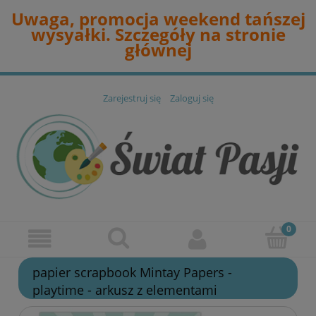
Uwaga, promocja weekend tańszej
wysyałki. Szczegóły na stronie
głównej
Zarejestruj się
Zaloguj się
papier scrapbook Mintay Papers -
playtime - arkusz z elementami