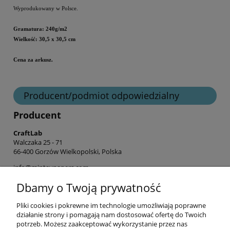
Wyprodukowany w Polsce.
Gramatura: 240g/m2
Wielkość: 30,5 x 30,5 cm
Cena za arkusz.
Producent/podmiot odpowiedzialny
Producent
CraftLab
Walczaka 25 - 71
66-400 Gorzów Wielkopolski, Polska
info@mintaypapers.com
+ 48 576 893 565
Dbamy o Twoją prywatność
Pliki cookies i pokrewne im technologie umożliwiają poprawne
Informacje
działanie strony i pomagają nam dostosować ofertę do Twoich
potrzeb. Możesz zaakceptować wykorzystanie przez nas