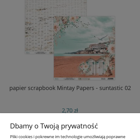
papier scrapbook Mintay Papers - suntastic 02
pa
2,70 zł
do koszyka
Dbamy o Twoją prywatność
Pliki cookies i pokrewne im technologie umożliwiają poprawne