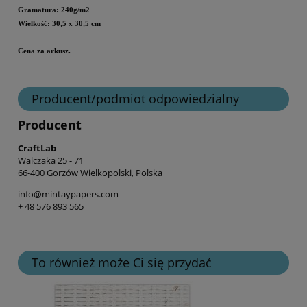
Gramatura: 240g/m2
Wielkość: 30,5 x 30,5 cm
Cena za arkusz.
Producent/podmiot odpowiedzialny
Producent
CraftLab
Walczaka 25 - 71
66-400 Gorzów Wielkopolski, Polska
info@mintaypapers.com
+ 48 576 893 565
To również może Ci się przydać