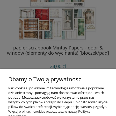
papier scrapbook Mintay Papers - door &
window (elementy do wycinania) [bloczek/pad]
24,00 zł
do koszyka
Dbamy o Twoją prywatność
Pliki cookies i pokrewne im technologie umożliwiają poprawne
Informacje
działanie strony i pomagają nam dostosować ofertę do Twoich
potrzeb. Możesz zaakceptować wykorzystanie przez nas
wszystkich tych plików i przejść do sklepu lub dostosować użycie
Opłaty i koszty dostawy
plików do swoich preferencji, wybierając opcję "Dostosuj zgody".
Więcej o plikach cookies przeczytasz w naszej Polityce