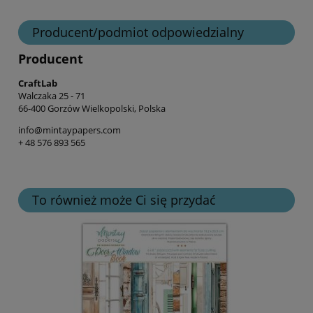
Producent/podmiot odpowiedzialny
Producent
CraftLab
Walczaka 25 - 71
66-400 Gorzów Wielkopolski, Polska
info@mintaypapers.com
+ 48 576 893 565
To również może Ci się przydać