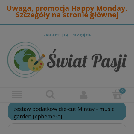
Uwaga, promocja Happy Monday.
Szczegóły na stronie głównej
Zarejestruj się
Zaloguj się
zestaw dodatków die-cut Mintay - music
garden [ephemera]